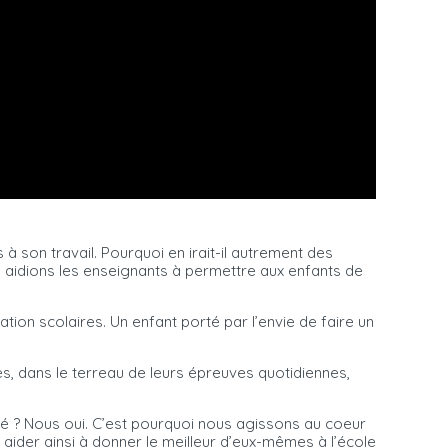
à son travail. Pourquoi en irait-il autrement des
s aidions les enseignants à permettre aux enfants de
tion scolaires. Un enfant porté par l’envie de faire un
iles, dans le terreau de leurs épreuves quotidiennes,
é ? Nous oui. C’est pourquoi nous agissons au coeur
s aider ainsi à donner le meilleur d’eux-mêmes à l’école