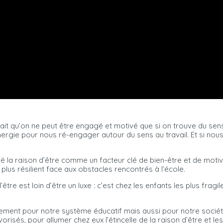
it qu’on ne peut être engagé et motivé que si on trouve du sens 
ergie pour nous ré-engager autour du sens au travail. Et si nou
é la raison d’être comme un facteur clé de bien-être et de motiva
plus résilient face aux obstacles rencontrés à l’école.
’être est loin d’être un luxe : c’est chez les enfants les plus frag
ement pour notre système éducatif mais aussi pour notre sociét
isés, pour allumer chez eux l’étincelle de la raison d’être et le