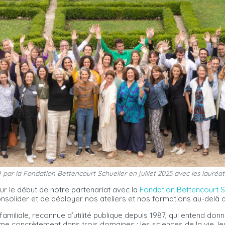
par la Fondation Bettencourt Schueller en juillet 2025 avec les lauréat
pour le début de notre partenariat avec la
Fondation Bettencourt S
solider et de déployer nos ateliers et nos formations au-delà d
miliale, reconnue d’utilité publique depuis 1987, qui entend donn
e concrètement dans trois domaines : les sciences de la vie, les a